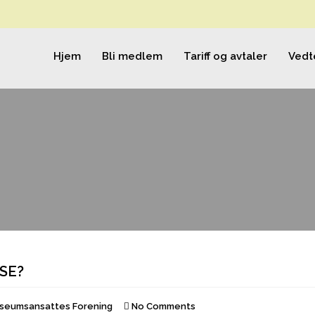
Hjem
Bli medlem
Tariff og avtaler
Vedt
SSE?
seumsansattes Forening
No Comments