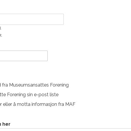
l
t.
ud fra Museumsansattes Forening
te Forening sin e-post liste
ter eller å motta informasjon fra MAF
n her