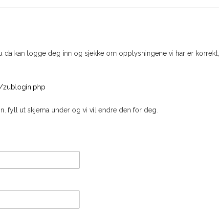
di du da kan logge deg inn og sjekke om opplysningene vi har er korrek
/zublogin.php
 fyll ut skjema under og vi vil endre den for deg.