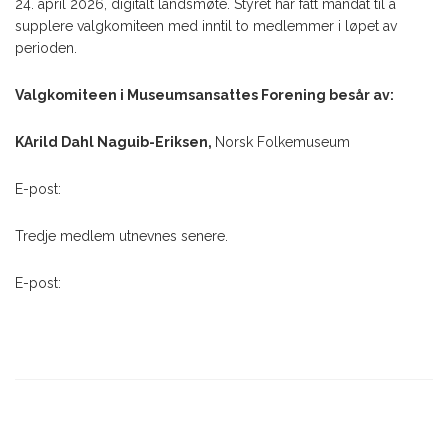
24. april 2026, digitalt landsmøte. Styret har fått mandat til å
supplere valgkomiteen med inntil to medlemmer i løpet av
perioden.
Valgkomiteen i Museumsansattes Forening besår av:
KArild Dahl Naguib-Eriksen,
Norsk Folkemuseum
E-post:
Tredje medlem utnevnes senere.
E-post: