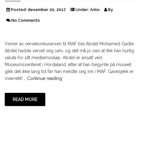
Posted:
desember 20, 2017
Under:
Arkiv
By
No Comments
Vinner av vervekonkuransen til MAF ble Abdel Mohamed Gadle.
Abdel hadde vervet seg selv, og det må jo sies at fikk han hurtig
valuta for sitt medlemsskap. Abdel er ansatt ved
Museumssenteret i Hordaland, etter at han begynte på museet
gikk det ikke lang tid før han meldte seg inn i MAF. Gavesjekk er
"Vinner
overrekt! …
Continue reading
av
vervekonkuransen"
READ MORE