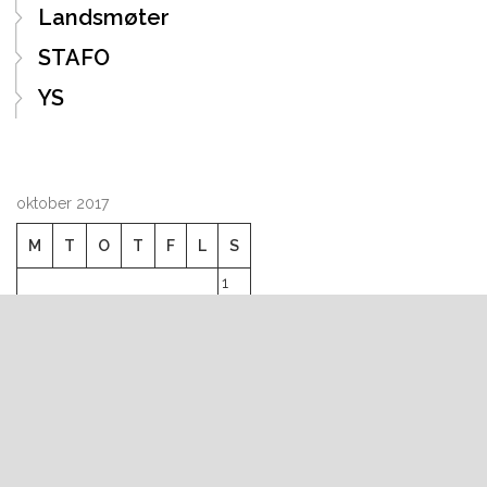
Landsmøter
STAFO
YS
oktober 2017
M
T
O
T
F
L
S
1
2
3
4
5
6
7
8
9
10
11
12
13
14
15
16
17
18
19
20
21
22
23
24
25
26
27
28
29
30
31
« apr
des »