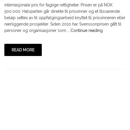
internasjonale pris for faglige rettigheter. Prisen er på NOK
500.000. Halvparten går direkte til prisvinner og et tilsvarende
beløp settes av til oppfølgingsarbeid knyttet til prisvinneren eller
nærliggende prosjekter. Siden 2010 har Svenssonprisen gått til
"Arthur
personer og organisasjoner som …
Continue reading
Svenssons
internasjonale
pris
READ MORE
for
faglige
rettigheter"