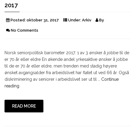
2017
Posted:
oktober 31, 2017
Under:
Arkiv
By
No Comments
Norsk seniorpolitisk barometer 2017: 1 av 3 ønsker å jobbe til de
er 70 år eller eldre En økende andel yrkesaktive ønsker å jobbe
til de er 70 år eller eldre, men trenden med stadig høyere
ønsket avgangsalder fra arbeidslivet har flatet ut ved 66 år. Også
diskriminering av seniorer i arbeidslivet ser ut til …
Continue
"Norsk
reading
seniorpolitisk
barometer
2017"
READ MORE