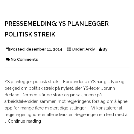
PRESSEMELDING: YS PLANLEGGER
POLITISK STREIK
Posted:
desember 11, 2014
Under:
Arkiv
By
No Comments
YS planlegger politisk streik – Forbundene i YS har gitt tydelig
beskjed om politisk streik på nyåret, sier YS-leder Jorunn
Berland. Dermed står de store organisasjonene på
arbeidstakersiden sammen mot regjeringens forslag om å åpne
opp for mange flere midlertidige stillinger. – Vi konstaterer at
regjeringen ignorerer alle advarsler. Regjeringen er i ferd med å
"Pressemelding:
…
Continue reading
YS
planlegger