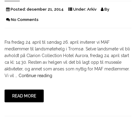
Posted:
desember 21, 2014
Under:
Arkiv
By
No Comments
Fra fredag 24. april til søndag 26. april inviterer vi MAF
medlemmer til landsmøtehelg i Tromsø. Selve landsmøte vil bli
avholdt på Clarion Collection Hotel Aurora, fredag 24. april start
ca kl: 14:30. Resten av helgen vil det bli lagt opp til museale
aktiviteter, og annet som anses som nyttig for MAF medlemmer.
"LANDSMØTE
Vi vil …
Continue reading
2015
AVHOLDES
I
READ MORE
TROMSØ"