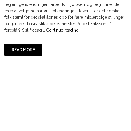
regjeringens endringer i arbeidsmiljøloven, og begrunner det
med at velgerne har ønsket endringer i loven. Har det norske
folk stemt for det skal åpnes opp for flere midlertidige stillinger
på generell basis, slik arbeidsminister Robert Eriksson nå
"Pressemelding
foreslår? Sist fredag …
Continue reading
fra
YS
10.
READ MORE
desember
2014"