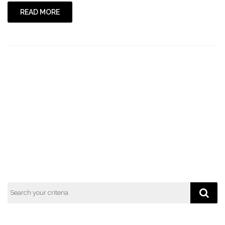
politisk
READ MORE
streik"