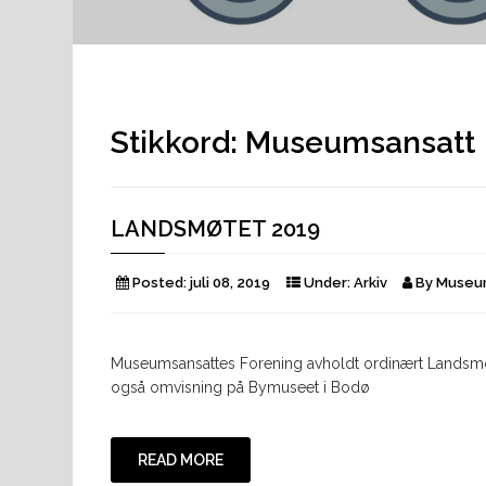
Stikkord:
Museumsansatt
LANDSMØTET 2019
Posted:
juli 08, 2019
Under:
Arkiv
By
Museum
Museumsansattes Forening avholdt ordinært Landsmøte
også omvisning på Bymuseet i Bodø
READ MORE