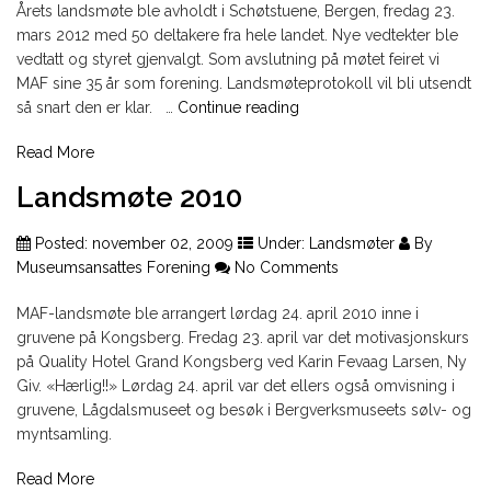
Årets landsmøte ble avholdt i Schøtstuene, Bergen, fredag 23.
mars 2012 med 50 deltakere fra hele landet. Nye vedtekter ble
vedtatt og styret gjenvalgt. Som avslutning på møtet feiret vi
MAF sine 35 år som forening. Landsmøteprotokoll vil bli utsendt
"Landsmøte
så snart den er klar. …
Continue reading
2012"
Read More
Landsmøte 2010
Posted:
november 02, 2009
Under:
Landsmøter
By
Museumsansattes Forening
No Comments
MAF-landsmøte ble arrangert lørdag 24. april 2010 inne i
gruvene på Kongsberg. Fredag 23. april var det motivasjonskurs
på Quality Hotel Grand Kongsberg ved Karin Fevaag Larsen, Ny
Giv. «Hærlig!!» Lørdag 24. april var det ellers også omvisning i
gruvene, Lågdalsmuseet og besøk i Bergverksmuseets sølv- og
myntsamling.
Read More