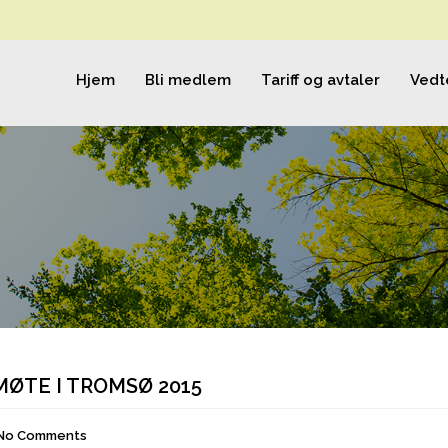
Hjem
Bli medlem
Tariff og avtaler
Vedt
ØTE I TROMSØ 2015
No Comments