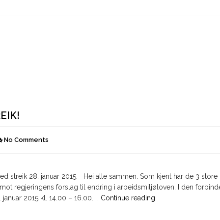
EIK!
No Comments
d streik 28. januar 2015. Hei alle sammen. Som kjent har de 3 store
t regjeringens forslag til endring i arbeidsmiljøloven. I den forbind
"Leder
anuar 2015 kl. 14.00 – 16.00. …
Continue reading
i
MAF