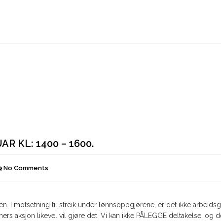
oppfordrer
til
Streik!"
R KL: 1400 – 1600.
No Comments
. I motsetning til streik under lønnsoppgjørene, er det ikke arbeidsg
ers aksjon likevel vil gjøre det. Vi kan ikke PÅLEGGE deltakelse, og de